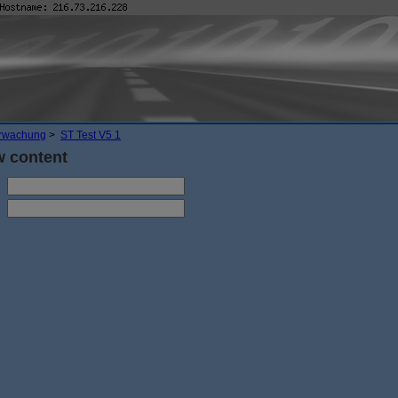
rwachung
>
ST Test V5 1
w content