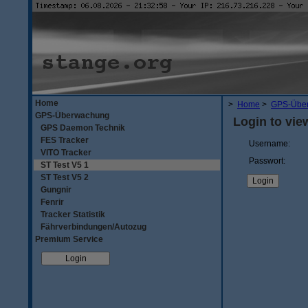
Home
>
Home
>
GPS-Übe
GPS-Überwachung
Login to vie
GPS Daemon Technik
FES Tracker
Username:
VITO Tracker
Passwort:
ST Test V5 1
ST Test V5 2
Gungnir
Fenrir
Tracker Statistik
Fährverbindungen/Autozug
Premium Service