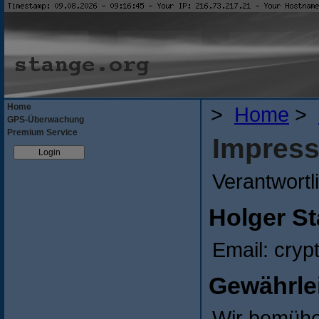
Home
>
Home
>
GPS-Überwachung
Premium Service
Impres
Verantwortl
Holger S
Email: cryp
Gewährle
Wir bemühen